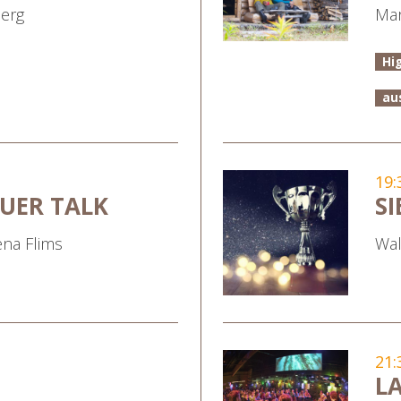
berg
Ma
Hi
au
19:
UER TALK
S
na Flims
Wal
21:
L