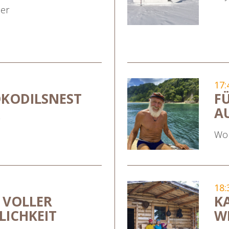
ier
17:
OKODILSNEST
F
A
Wol
18:
 VOLLER
K
ICHKEIT
W