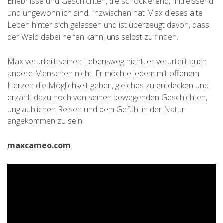
Erlebnisse und Geschichten, die schockierend, mitreissend
und ungewöhnlich sind. Inzwischen hat Max dieses alte
Leben hinter sich gelassen und ist überzeugt davon, dass
der Wald dabei helfen kann, uns selbst zu finden.
Max verurteilt seinen Lebensweg nicht, er verurteilt auch
andere Menschen nicht. Er möchte jedem mit offenem
Herzen die Möglichkeit geben, gleiches zu entdecken und
erzählt dazu noch von seinen bewegenden Geschichten,
unglaublichen Reisen und dem Gefühl in der Natur
angekommen zu sein.
maxcameo.com